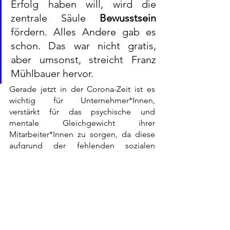
Erfolg haben will, wird die 
zentrale Säule 
Bewusstsein
fördern. Alles Andere gab es 
schon. Das war nicht gratis, 
aber umsonst, streicht Franz 
Mühlbauer hervor.
Gerade jetzt in der Corona-Zeit ist es 
wichtig für Unternehmer*Innen, 
verstärkt für das psychische und 
mentale Gleichgewicht ihrer 
Mitarbeiter*Innen zu sorgen, da diese 
aufgrund der fehlenden sozialen 
Kontakte über einen längeren Zeitraum 
weniger leistungsfähig geworden sind 
und sich ausgepowert fühlen. Um sie 
wieder in ihre Stärke, in ihre volle 
Leistungsfähigkeit zurückzubringen, 
bedarf es der psychophysischen 
Regeneration, die bei SOLEMON zu 