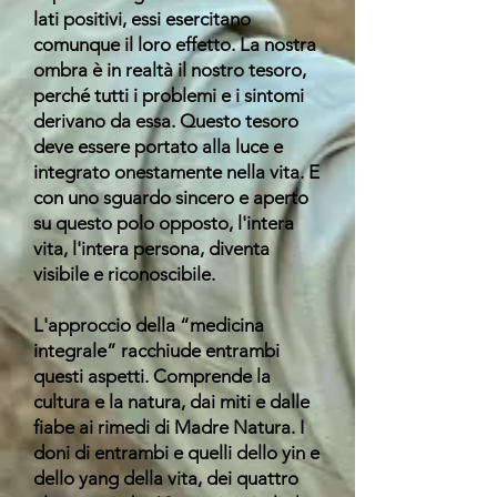
lati positivi, essi esercitano
comunque il loro effetto. La nostra
ombra è in realtà il nostro tesoro,
perché tutti i problemi e i sintomi
derivano da essa. Questo tesoro
deve essere portato alla luce e
integrato onestamente nella vita. E
con uno sguardo sincero e aperto
su questo polo opposto, l'intera
vita, l'intera persona, diventa
visibile e riconoscibile.
L'approccio della “medicina
integrale” racchiude entrambi
questi aspetti. Comprende la
cultura e la natura, dai miti e dalle
fiabe ai rimedi di Madre Natura. I
doni di entrambi e quelli dello yin e
dello yang della vita, dei quattro