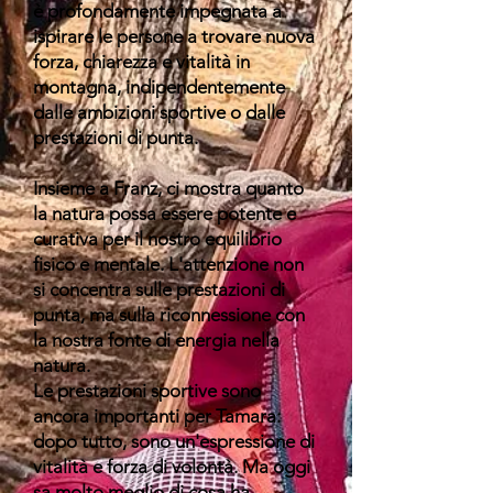
è profondamente impegnata a
ispirare le persone a trovare nuova
forza, chiarezza e vitalità in
montagna, indipendentemente
dalle ambizioni sportive o dalle
prestazioni di punta.
Insieme a Franz, ci mostra quanto
la natura possa essere potente e
curativa per il nostro equilibrio
fisico e mentale. L'attenzione non
si concentra sulle prestazioni di
punta, ma sulla riconnessione con
la nostra fonte di energia nella
natura.
Le prestazioni sportive sono
ancora importanti per Tamara:
dopo tutto, sono un'espressione di
vitalità e forza di volontà. Ma oggi
sa molto meglio di cosa ha