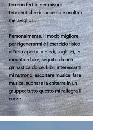
terreno fertile per misure
terapeutiche di successo e risultati
meravigliosi.
Personalmente, il modo migliore
per rigenerarmi è l'esercizio fisico
all'aria aperta, a piedi, sugli sci, in
mountain bike, seguito da una
ginnastica dolce. Libri interessanti
mi nutrono, ascoltare musica, fare
musica, suonare la chitarra in un
gruppo: tutto questo mi rallegra il
cuore.