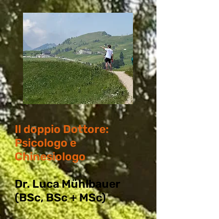
Il doppio Dottore:
Psicologo e
Chinesiologo
Dr. Luca Mühlbauer
(BSc, BSc + MSc)