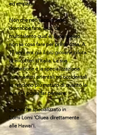
ed empatia.
Non che non sappia cosa
dovrebbe fare, anzi, da
multitalento qual è, Luca spesso
non sa cosa fare per prima cosa. A
17 anni era già il più giovane pilota
di elicotteri d'Italia. La sua
formazione e la specializzazione
con maestri orientali ed occidentali
lo rendono più maturo di quanto la
sua età possa far pensare.
Si è anche specializzato in
Lomi
Lomi 'Oluea
direttamente
alle
Hawai'i.