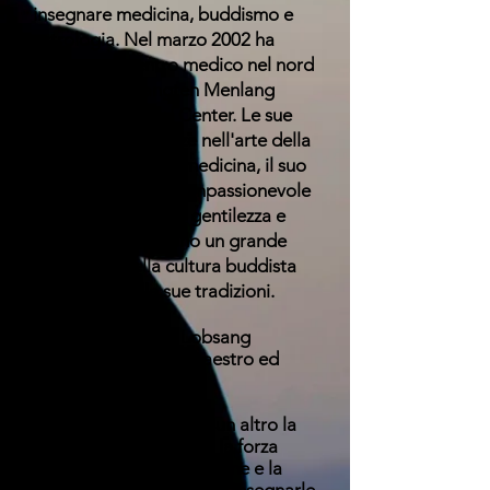
insegnare medicina, buddismo e
astrologia. Nel marzo 2002 ha
fondato un centro medico nel nord
dell'India, il Nangten Menlang
Buddhist Medical Center. Le sue
speciali competenze nell'arte della
guarigione e della medicina, il suo
modo naturale e compassionevole
di insegnare, la sua gentilezza e
saggezza lo rendono un grande
mediatore della cultura buddista
tibetana e delle sue tradizioni.
Il venerabile Tulku Lobsang
Rinpoche è un alto maestro ed
eminenza tibetana.
Egli incarna come nessun altro la
capacità di dimostrare la forza
mentale, la concentrazione e la