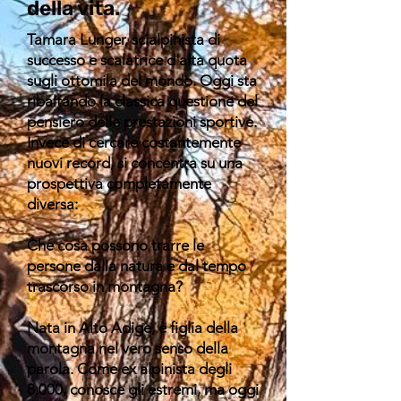
della vita.
Tamara Lunger, scialpinista di
successo e scalatrice d'alta quota
sugli ottomila del mondo. Oggi sta
ribaltando la classica questione del
pensiero delle prestazioni sportive.
Invece di cercare costantemente
nuovi record, si concentra su una
prospettiva completamente
diversa:
Che cosa possono trarre le
persone dalla natura e dal tempo
trascorso in montagna?
Nata in Alto Adige, è figlia della
montagna nel vero senso della
parola. Come ex alpinista degli
8.000, conosce gli estremi, ma oggi