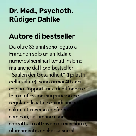
​Dr. Med., Psychoth.
Rüdiger Dahlke
Autore di bestseller
Da oltre 35 anni sono legato a
Franz non solo un'amicizia e
numerosi seminari tenuti insieme,
ma anche dal libro bestseller
“Säulen der Gesundheit” (I pilastri
della salute). Sono ormai 40 anni
che ho l'opportunità di diffondere
le mie riflessioni sui principi che
regolano la vita e quindi anche la
salute attraverso conferenze,
seminari, settimane esperienziali e
soprattutto attraverso i miei libri e,
ultimamente, anche sui social