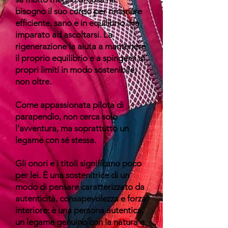
bisogno il suo corpo per rimanere
efficiente, sano e in equilibrio. Ha
imparato ad ascoltarsi. La
rigenerazione la aiuta a mantenere
il proprio equilibrio e a spingersi ai
propri limiti in modo sostenibile,
non oltre.
Come appassionata pilota di
parapendio, non cerca solo
l'avventura, ma soprattutto un
legame con sé stessa.
Gli onori e i titoli significano poco
per lei. È una sostenitrice di un
modo di pensare caratterizzato da
autenticità, consapevolezza e forza
interiore: è una persona autentica,
un legame genuino con la natura e