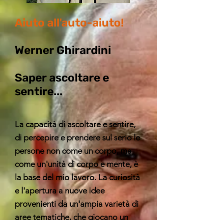
Aiuto all'auto-aiuto!
​Werner Ghirardini
Saper ascoltare e
sentire...
La capacità di ascoltare e sentire,
di percepire e prendere sul serio le
persone non come un corpo, ma
come un'unità di corpo e mente, è
la base del mio lavoro. La curiosità
e l'apertura a nuove idee
provenienti da un'ampia varietà di
aree tematiche, che giocano un