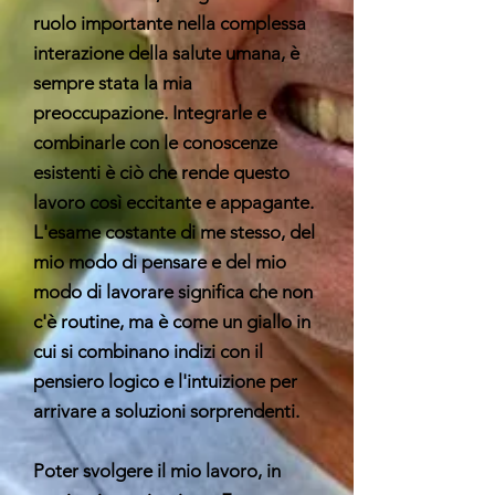
ruolo importante nella complessa
interazione della salute umana, è
sempre stata la mia
preoccupazione. Integrarle e
combinarle con le conoscenze
esistenti è ciò che rende questo
lavoro così eccitante e appagante.
L'esame costante di me stesso, del
mio modo di pensare e del mio
modo di lavorare significa che non
c'è routine, ma è come un giallo in
cui si combinano indizi con il
pensiero logico e l'intuizione per
arrivare a soluzioni sorprendenti.
Poter svolgere il mio lavoro, in