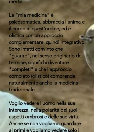
media.
La “mia medicina” è
psicosomatica, abbraccia l'anima e
il corpo in quest'ordine, ed è
olistica con un approccio
complementare, quindi integrativo.
Sono infatti convinto che
"guarire", nel senso originario del
termine, significhi diventare
"completi" e che l'approccio
completo (olistico) comprenda
naturalmente anche la medicina
tradizionale.
Voglio vedere l'uomo nella sua
interezza, nella polarità dei suoi
aspetti ombrosi e delle sue virtù.
Anche se non vogliamo guardare
ai primi e vogliamo vedere solo i