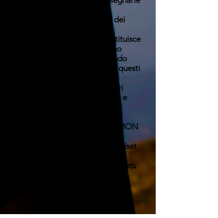
centratura orientale e di insegnarle
in modo impressionante in
seminari congiunti. La base dei
suoi insegnamenti è l'antica
conoscenza tantrica che costituisce
la pietra miliare del buddismo
tibetano. Con questo profondo
bagaglio di esperienza, apre questi
insegnamenti al mondo
occidentale presentando i vari
approcci in un'unità armonica e
compatta.
È un onore per Franz e SOLEMON
poter tenere seminari di
formazione aziendale e di mindset
congiunte con questo grande
maestro al motto di “EAST meets
WEST”, perché le dinamiche
costruttive iniziano nella mente.