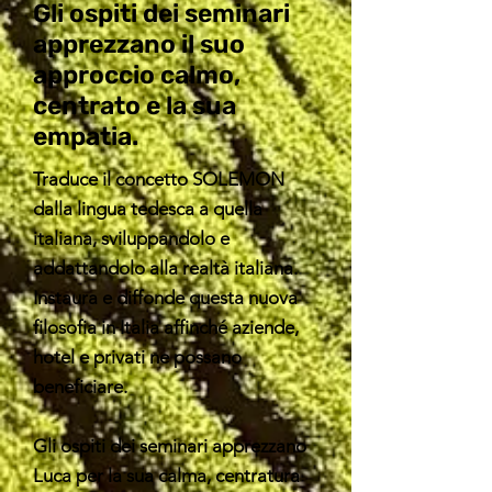
Gli ospiti dei seminari
apprezzano il suo
approccio calmo,
centrato e la sua
empatia.
Traduce il concetto SOLEMON
dalla lingua tedesca a quella
italiana, sviluppandolo e
addattandolo alla realtà italiana.
Instaura e diffonde questa nuova
filosofia in Italia affinché aziende,
hotel e privati ne possano
beneficiare.
Gli ospiti dei seminari apprezzano
Luca per la sua calma, centratura