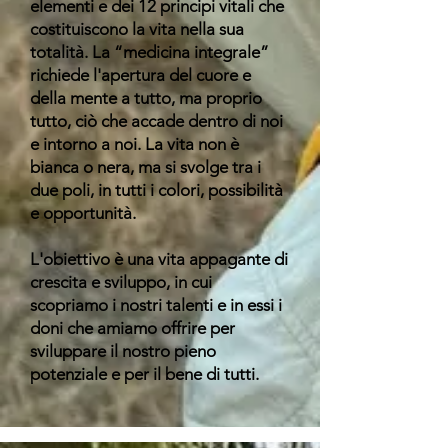
elementi e dei 12 principi vitali che
costituiscono la vita nella sua
totalità. La “medicina integrale”
richiede l'apertura del cuore e
della mente a tutto, ma proprio
tutto, ciò che accade dentro di noi
e intorno a noi. La vita non è
bianca o nera, ma si svolge tra i
due poli, in tutti i colori, possibilità
e opportunità.
L'obiettivo è una vita appagante di
crescita e sviluppo, in cui
scopriamo i nostri talenti e in essi i
doni che amiamo offrire per
sviluppare il nostro pieno
potenziale e per il bene di tutti.