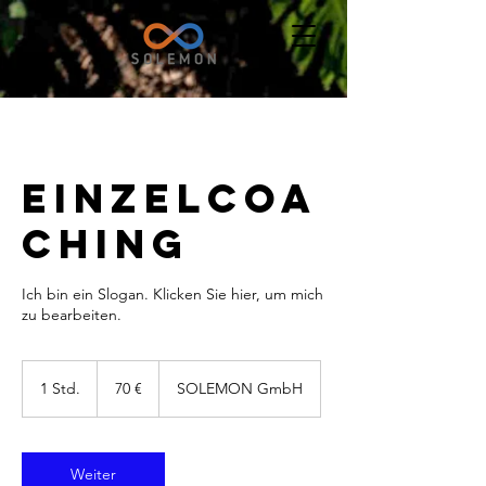
Einzelcoa
ching
Ich bin ein Slogan. Klicken Sie hier, um mich
zu bearbeiten.
70
Euro
1 Std.
1
70 €
SOLEMON GmbH
S
t
d
Weiter