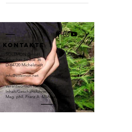
KONTAKTE
SOLEMON GmbH
Erbacher Straße 36
D-64720 Michelstadt
info@solemon.net
Verantwortlich für den
Inhalt/Geschäftsführer:
Mag. phil. Franz A. Mühlbauer
Kontaktformular