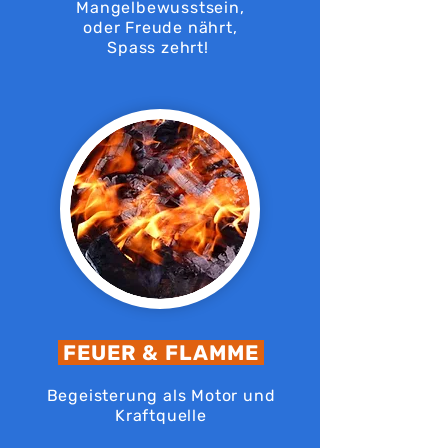
Mangelbewusstsein,
oder Freude nährt,
Spass zehrt!
FEUER & FLAMME
Begeisterung als Motor und
Kraftquelle