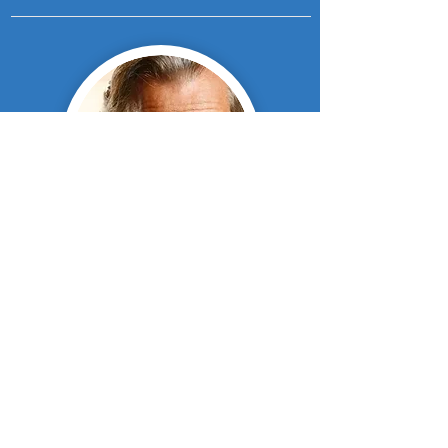
PETER THUN,
UNTERNEHMER DES
JAHRES - ITALIEN
"Ich setzte hohe Erwartungen in
dieses Programm und schon in den
ersten Minuten überzeugte Franz