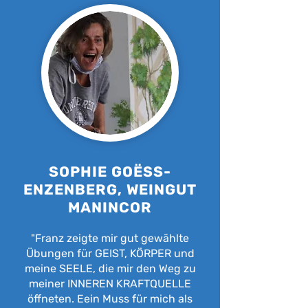
SOPHIE GOËSS-
ENZENBERG, WEINGUT
MANINCOR
"Franz zeigte mir gut gewählte
Übungen für GEIST, KÖRPER und
meine SEELE, die mir den Weg zu
meiner INNEREN KRAFTQUELLE
öffneten. Eein Muss für mich als