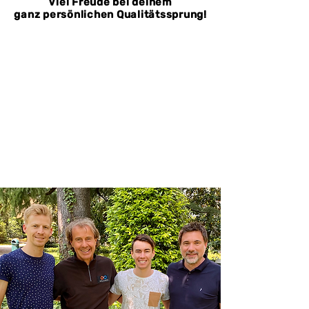
Viel Freude bei deinem
ganz persönlichen Qualitätssprung!
Viele Experten sagen dir wie DU
deine Ressourcen besser
einsetzen kannst. SOLEMON
hingegen bringt DIR
deine verbrauchten Kräfte
wieder zurück und hilft DIR,
sie auch zu erhalten!