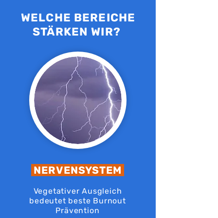
WELCHE BEREICHE
STÄRKEN WIR?
NERVENSYSTEM
Vegetativer Ausgleich
bedeutet beste Burnout
Prävention