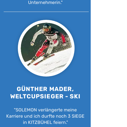
Unternehmerin."
GÜNTHER MADER,
WELTCUPSIEGER - SKI
"SOLEMON verlängerte meine
Karriere und ich durfte noch 3 SIEGE
in KITZBÜHEL feiern."