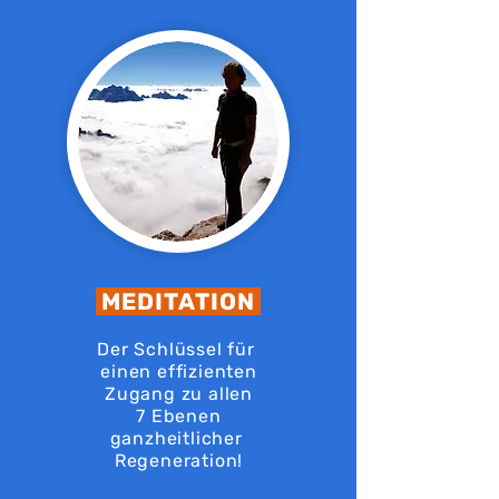
MEDITATION
Der Schlüssel für
einen effizienten
Zugang zu allen
7 Ebenen
ganzheitlicher
Regeneration!