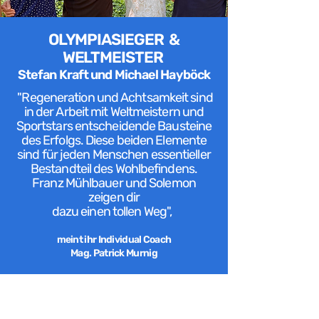
OLYMPIASIEGER &
WELTMEISTER
Stefan Kraft und Michael Hayböck
"Regeneration und Achtsamkeit sind
in der Arbeit mit Weltmeistern und
Sportstars entscheidende Bausteine
des Erfolgs. Diese beiden Elemente
sind für jeden Menschen essentieller
Bestandteil des Wohlbefindens.
Franz Mühlbauer und Solemon
zeigen dir
dazu einen tollen Weg",
meint ihr
Individual Coach
Mag. Patrick Murnig