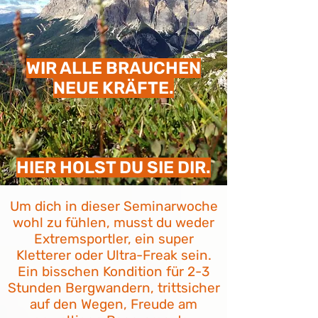
WIR ALLE BRAUCHEN
NEUE KRÄFTE.
HIER HOLST DU SIE DIR.
Um dich in dieser Seminarwoche
wohl zu fühlen, musst du weder
Extremsportler, ein super
Kletterer oder Ultra-Freak sein.
Ein bisschen Kondition für 2-3
Stunden Bergwandern, trittsicher
auf den Wegen, Freude am