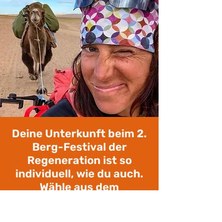
Deine Unterkunft beim 2.
Berg-Festival der
Regeneration ist so
individuell, wie du auch.
Wähle aus dem
wunderschönen Hotel
Armentarola (auch