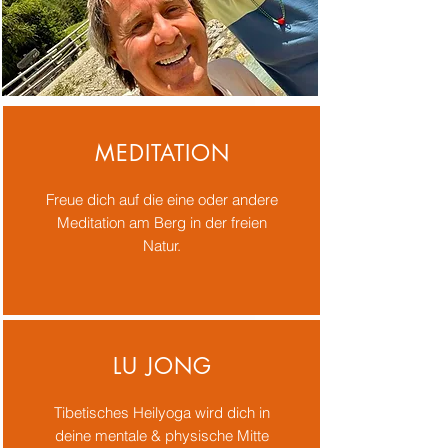
MEDITATION
Freue dich auf die eine oder andere
Meditation am Berg in der freien
Natur.
LU JONG
Tibetisches Heilyoga wird dich in
deine mentale & physische Mitte