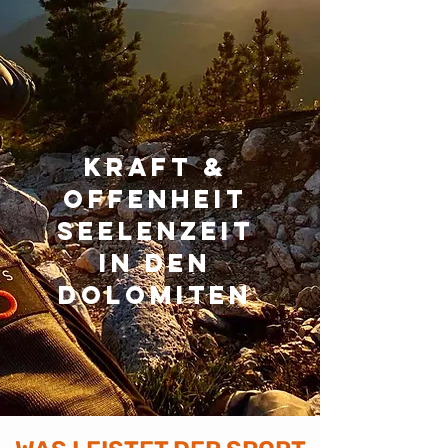
KRAFT &
offenheit
SEELENZEIT
in den
dolomiten