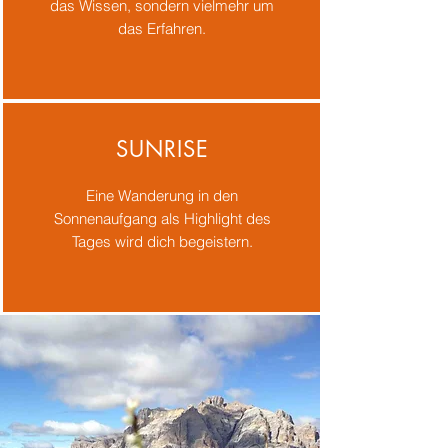
das Wissen, sondern vielmehr um
das Erfahren.
SUNRISE
Eine Wanderung in den
Sonnenaufgang als Highlight des
Tages wird dich begeistern.